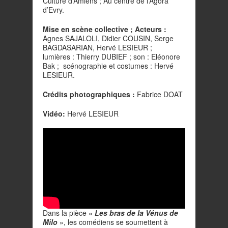
Culture d’Amiens ; Au centre de l’Agora
d’Evry.
Mise en scène collective ; Acteurs :
Agnes SAJALOLI, Didier COUSIN, Serge
BAGDASARIAN, Hervé LESIEUR ;
lumières : Thierry DUBIEF ; son : Eléonore
Bak ; scénographie et costumes : Hervé
LESIEUR.
Crédits photographiques :
Fabrice DOAT
Vidéo:
Hervé LESIEUR
Dans la pièce «
Les bras de la Vénus de
Milo
», les comédiens se soumettent à