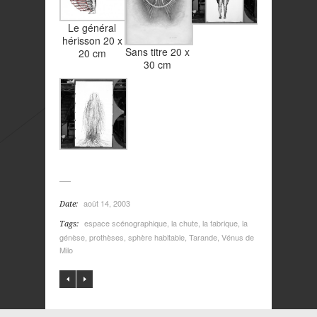
Le général
hérisson 20 x
Sans titre 20 x
20 cm
30 cm
août 14, 2003
Date:
espace scénographique
,
la chute
,
la fabrique
,
la
Tags:
génèse
,
prothèses
,
sphère habitable
,
Tarande
,
Vénus de
Milo