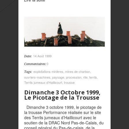
14 Août 1999
Date:
0
Commentaires:
exploitations minières
,
mines de charbon
,
Tags:
ouvriers-machines
,
paysage
,
procession
,
rite
,
terrils
,
Terrils jumeaux d’Haillicourt
,
trousse
Dimanche 3 Octobre 1999,
Le Picotage de la Trousse
Dimanche 3 octobre 1999, le picotage de
la trousse Performance réalisée sur le site
des Terrils jumeaux d’Haillicourt avec le
soutien de la DRAC Nord Pas-de-Calais, du
conseil général du Pas-de-calais, de la