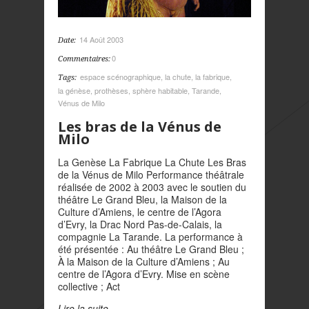
14 Août 2003
Date:
0
Commentaires:
espace scénographique
,
la chute
,
la fabrique
,
Tags:
la génèse
,
prothèses
,
sphère habitable
,
Tarande
,
Vénus de Milo
Les bras de la Vénus de
Milo
La Genèse La Fabrique La Chute Les Bras
de la Vénus de Milo Performance théâtrale
réalisée de 2002 à 2003 avec le soutien du
théâtre Le Grand Bleu, la Maison de la
Culture d’Amiens, le centre de l’Agora
d’Evry, la Drac Nord Pas-de-Calais, la
compagnie La Tarande. La performance à
été présentée : Au théâtre Le Grand Bleu ;
À la Maison de la Culture d’Amiens ; Au
centre de l’Agora d’Evry. Mise en scène
collective ; Act
Lire la suite