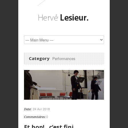
Category
Performances
24 Avr 2018
Date:
0
Commentaires:
Et hop!…c’est fini