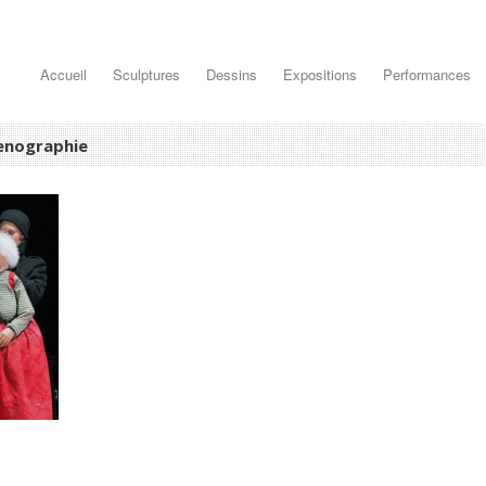
Accueil
Sculptures
Dessins
Expositions
Performances
cenographie